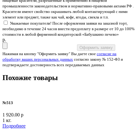
пищевые красители, разрешенные к применению в пищевой
промышленности законодательством и нормативно-правовыми актами РФ .
Красители имеют свойство окрашивать любой контактирующий с ними
элемент или предмет, также как чай, кофе, ягоды, свекла и т.п.
Уважаемые покупатели! После оформления заявки на заказной торт,
необходимо в течение 24 часов внести предоплату в размере от 10 до 100%
стоимости в любой фирменной кондитерской «Бабушкино печево»
p.
Оформить заявку
Нажимая на кнопку "Оформить заявку" Вы даете свое
согласие на
обработку ваших персональных данных
согласно закону № 152-ФЗ и
подтверждаете достоверность всех передаваемых данных
Похожие товары
№513
1 920.00 р
1 кг.
Подробнее