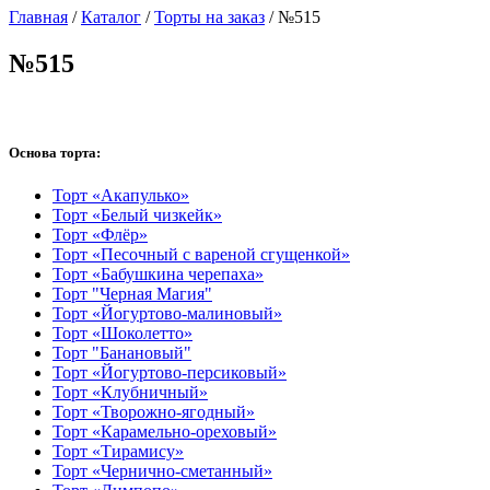
Главная
/
Каталог
/
Торты на заказ
/
№515
№515
Основа торта:
Торт «Акапулько»
Торт «Белый чизкейк»
Торт «Флёр»
Торт «Песочный с вареной сгущенкой»
Торт «Бабушкина черепаха»
Торт "Черная Магия"
Торт «Йогуртово-малиновый»
Торт «Шоколетто»
Торт "Банановый"
Торт «Йогуртово-персиковый»
Торт «Клубничный»
Торт «Творожно-ягодный»
Торт «Карамельно-ореховый»
Торт «Тирамису»
Торт «Чернично-сметанный»