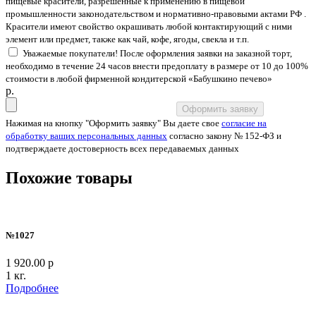
пищевые красители, разрешенные к применению в пищевой
промышленности законодательством и нормативно-правовыми актами РФ .
Красители имеют свойство окрашивать любой контактирующий с ними
элемент или предмет, также как чай, кофе, ягоды, свекла и т.п.
Уважаемые покупатели! После оформления заявки на заказной торт,
необходимо в течение 24 часов внести предоплату в размере от 10 до 100%
стоимости в любой фирменной кондитерской «Бабушкино печево»
p.
Оформить заявку
Нажимая на кнопку "Оформить заявку" Вы даете свое
согласие на
обработку ваших персональных данных
согласно закону № 152-ФЗ и
подтверждаете достоверность всех передаваемых данных
Похожие товары
№1027
1 920.00 р
1 кг.
Подробнее