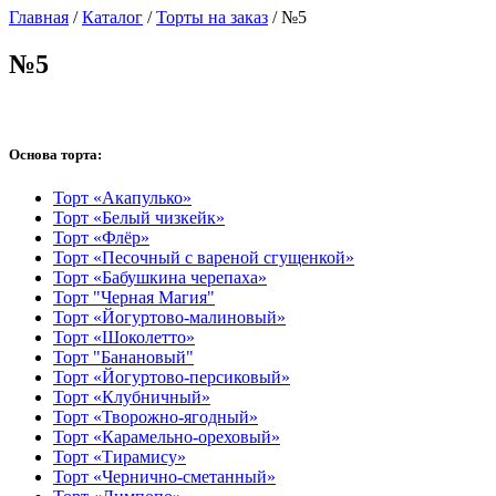
Главная
/
Каталог
/
Торты на заказ
/
№5
№5
Основа торта:
Торт «Акапулько»
Торт «Белый чизкейк»
Торт «Флёр»
Торт «Песочный с вареной сгущенкой»
Торт «Бабушкина черепаха»
Торт "Черная Магия"
Торт «Йогуртово-малиновый»
Торт «Шоколетто»
Торт "Банановый"
Торт «Йогуртово-персиковый»
Торт «Клубничный»
Торт «Творожно-ягодный»
Торт «Карамельно-ореховый»
Торт «Тирамису»
Торт «Чернично-сметанный»