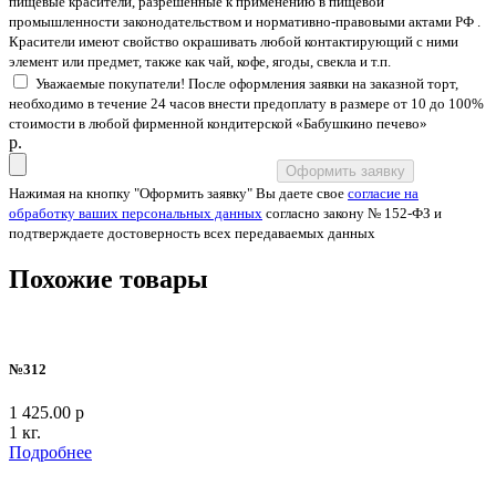
пищевые красители, разрешенные к применению в пищевой
промышленности законодательством и нормативно-правовыми актами РФ .
Красители имеют свойство окрашивать любой контактирующий с ними
элемент или предмет, также как чай, кофе, ягоды, свекла и т.п.
Уважаемые покупатели! После оформления заявки на заказной торт,
необходимо в течение 24 часов внести предоплату в размере от 10 до 100%
стоимости в любой фирменной кондитерской «Бабушкино печево»
p.
Оформить заявку
Нажимая на кнопку "Оформить заявку" Вы даете свое
согласие на
обработку ваших персональных данных
согласно закону № 152-ФЗ и
подтверждаете достоверность всех передаваемых данных
Похожие товары
№312
1 425.00 р
1 кг.
Подробнее