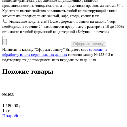
пищевые красители, разрешенные к применению в пищевой
промышленности законодательством и нормативно-правовыми актами РФ .
Красители имеют свойство окрашивать любой контактирующий с ними
элемент или предмет, также как чай, кофе, ягоды, свекла и т.п.
Уважаемые покупатели! После оформления заявки на заказной торт,
необходимо в течение 24 часов внести предоплату в размере от 10 до 100%
стоимости в любой фирменной кондитерской «Бабушкино печево»
p.
Оформить заявку
Нажимая на кнопку "Оформить заявку" Вы даете свое
согласие на
обработку ваших персональных данных
согласно закону № 152-ФЗ и
подтверждаете достоверность всех передаваемых данных
Похожие товары
№1033
1 180.00 р
1 кг.
Подробнее