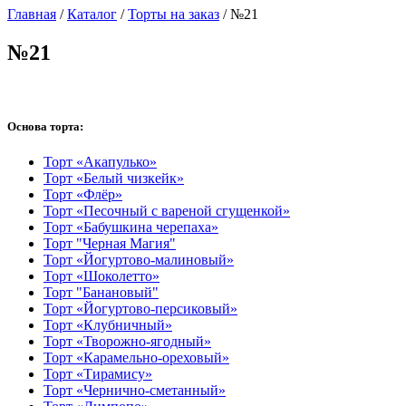
Главная
/
Каталог
/
Торты на заказ
/
№21
№21
Основа торта:
Торт «Акапулько»
Торт «Белый чизкейк»
Торт «Флёр»
Торт «Песочный с вареной сгущенкой»
Торт «Бабушкина черепаха»
Торт "Черная Магия"
Торт «Йогуртово-малиновый»
Торт «Шоколетто»
Торт "Банановый"
Торт «Йогуртово-персиковый»
Торт «Клубничный»
Торт «Творожно-ягодный»
Торт «Карамельно-ореховый»
Торт «Тирамису»
Торт «Чернично-сметанный»