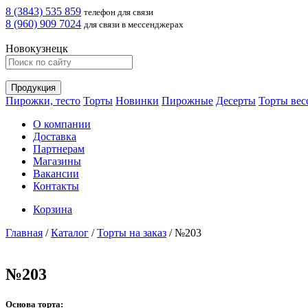
8 (3843) 535 859
телефон для связи
8 (960) 909 7024
для связи в мессенджерах
Новокузнецк
Продукция
Пирожки, тесто
Торты
Новинки
Пирожные
Десерты
Торты вес
О компании
Доставка
Партнерам
Магазины
Вакансии
Контакты
Корзина
Главная
/
Каталог
/
Торты на заказ
/
№203
№203
Основа торта: