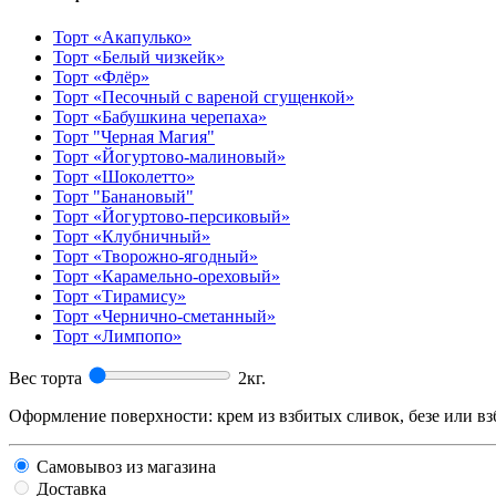
Торт «Акапулько»
Торт «Белый чизкейк»
Торт «Флёр»
Торт «Песочный с вареной сгущенкой»
Торт «Бабушкина черепаха»
Торт "Черная Магия"
Торт «Йогуртово-малиновый»
Торт «Шоколетто»
Торт "Банановый"
Торт «Йогуртово-персиковый»
Торт «Клубничный»
Торт «Творожно-ягодный»
Торт «Карамельно-ореховый»
Торт «Тирамису»
Торт «Чернично-сметанный»
Торт «Лимпопо»
Вес торта
2
кг.
Оформление поверхности: крем из взбитых сливок, безе или вз
Самовывоз из магазина
Доставка