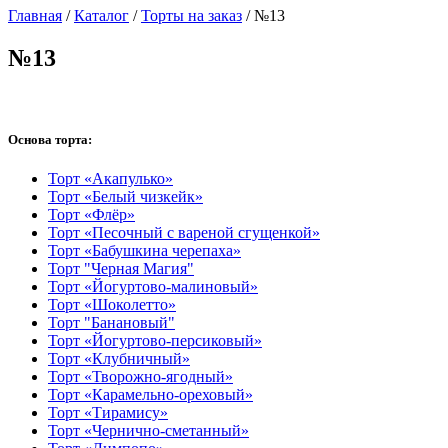
Главная
/
Каталог
/
Торты на заказ
/
№13
№13
Основа торта:
Торт «Акапулько»
Торт «Белый чизкейк»
Торт «Флёр»
Торт «Песочный с вареной сгущенкой»
Торт «Бабушкина черепаха»
Торт "Черная Магия"
Торт «Йогуртово-малиновый»
Торт «Шоколетто»
Торт "Банановый"
Торт «Йогуртово-персиковый»
Торт «Клубничный»
Торт «Творожно-ягодный»
Торт «Карамельно-ореховый»
Торт «Тирамису»
Торт «Чернично-сметанный»