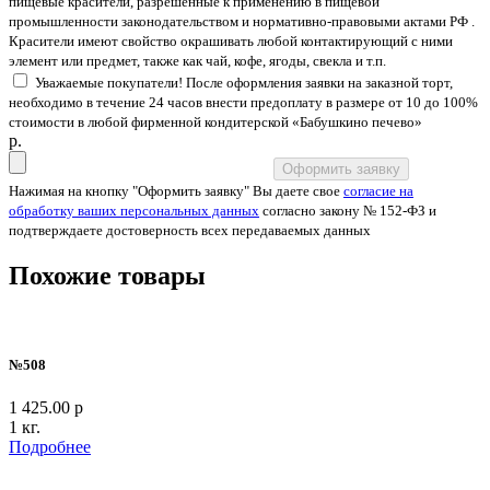
пищевые красители, разрешенные к применению в пищевой
промышленности законодательством и нормативно-правовыми актами РФ .
Красители имеют свойство окрашивать любой контактирующий с ними
элемент или предмет, также как чай, кофе, ягоды, свекла и т.п.
Уважаемые покупатели! После оформления заявки на заказной торт,
необходимо в течение 24 часов внести предоплату в размере от 10 до 100%
стоимости в любой фирменной кондитерской «Бабушкино печево»
p.
Оформить заявку
Нажимая на кнопку "Оформить заявку" Вы даете свое
согласие на
обработку ваших персональных данных
согласно закону № 152-ФЗ и
подтверждаете достоверность всех передаваемых данных
Похожие товары
№508
1 425.00 р
1 кг.
Подробнее